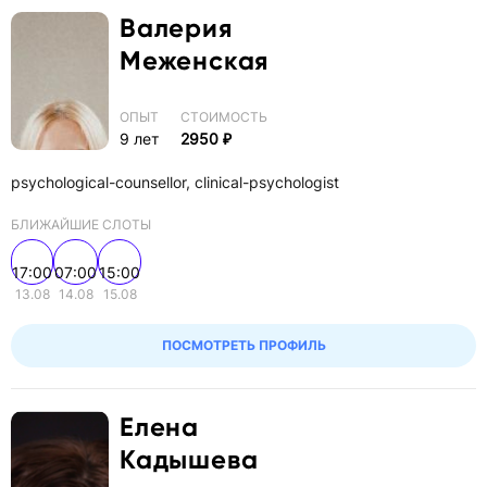
Валерия
Меженская
ОПЫТ
СТОИМОСТЬ
9 лет
2950 ₽
psychological-counsellor, clinical-psychologist
БЛИЖАЙШИЕ СЛОТЫ
17:00
07:00
15:00
13.08
14.08
15.08
ПОСМОТРЕТЬ ПРОФИЛЬ
Елена
Кадышева