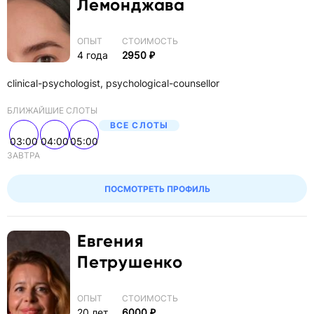
Лемонджава
Любой
ОПЫТ
ОПЫТ
СТОИМОСТЬ
4 года
2950 ₽
Не важен
ПОЛ
clinical-psychologist, psychological-counsellor
Не важен
БЛИЖАЙШИЕ СЛОТЫ
ВСЕ СЛОТЫ
СПЕЦИАЛЬНОСТЬ
03:00
04:00
05:00
Любые
ЗАВТРА
МЕТОДЫ РАБОТЫ
ПОСМОТРЕТЬ ПРОФИЛЬ
Любые
ТОЛЬКО СУПЕРВИЗИИ
Евгения
Петрушенко
ТИП ДНЯ
Не важен
ОПЫТ
СТОИМОСТЬ
ДАТА
20 лет
6000 ₽