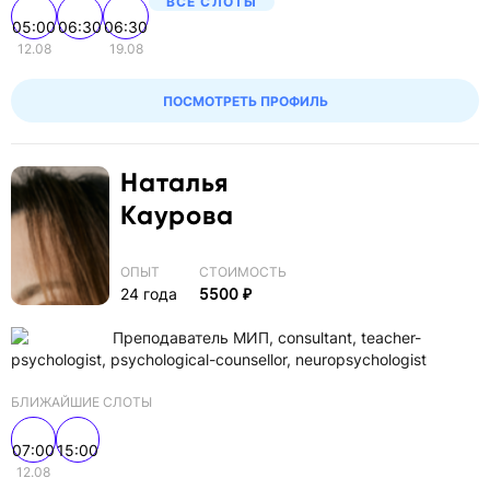
ВСЕ СЛОТЫ
05:00
06:30
06:30
12.08
19.08
ПОСМОТРЕТЬ ПРОФИЛЬ
Наталья
Каурова
ОПЫТ
СТОИМОСТЬ
24 года
5500 ₽
Преподаватель МИП, consultant, teacher-
psychologist, psychological-counsellor, neuropsychologist
БЛИЖАЙШИЕ СЛОТЫ
07:00
15:00
12.08