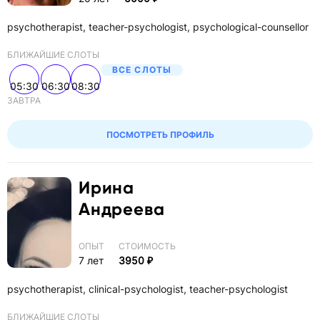
psychotherapist, teacher-psychologist, psychological-counsellor
ВРЕМЯ
Любое время
БЛИЖАЙШИЕ СЛОТЫ
ВСЕ СЛОТЫ
ФАМИЛИЯ СПЕЦИАЛИСТА
05:30
06:30
08:30
ЗАВТРА
ПОСМОТРЕТЬ ПРОФИЛЬ
Ирина
Андреева
ОПЫТ
СТОИМОСТЬ
7 лет
3950 ₽
psychotherapist, clinical-psychologist, teacher-psychologist
БЛИЖАЙШИЕ СЛОТЫ