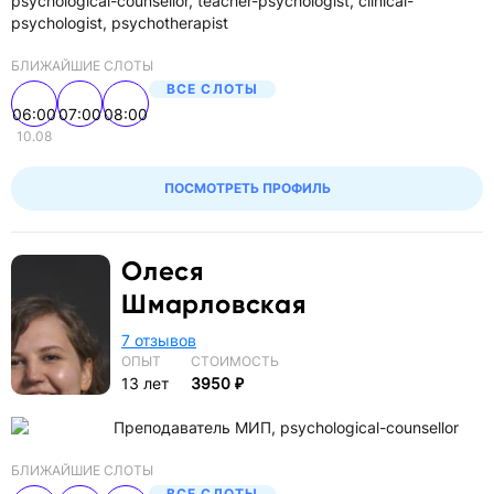
psychological-counsellor, teacher-psychologist, clinical-
psychologist, psychotherapist
БЛИЖАЙШИЕ СЛОТЫ
ВСЕ СЛОТЫ
06:00
07:00
08:00
10.08
ПОСМОТРЕТЬ ПРОФИЛЬ
Олеся
Шмарловская
7 отзывов
ОПЫТ
СТОИМОСТЬ
13 лет
3950 ₽
Преподаватель МИП, psychological-counsellor
БЛИЖАЙШИЕ СЛОТЫ
ВСЕ СЛОТЫ